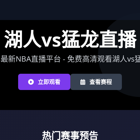
湖人vs猛龙直播
年最新NBA直播平台 - 免费高清观看湖人v
立即观看
查看赛程
热门赛事预告