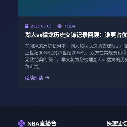
2026-05-05
15234
湖人vs猛龙历史交锋记录回顾：谁更占
在NBA的历史长河中，湖人和猛龙这两支球队之间
上世纪90年代到21世纪20年代，双方在常规赛和
无数经典的瞬间。本文将为您梳理湖人vs猛龙的历
负走势。
继续阅读
NBA直播台
快速链接