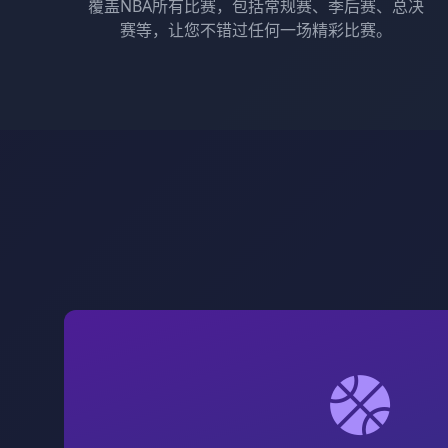
覆盖NBA所有比赛，包括常规赛、季后赛、总决
赛等，让您不错过任何一场精彩比赛。