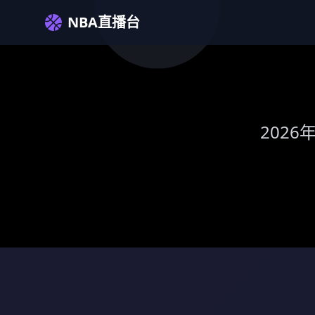
NBA直播台
2026