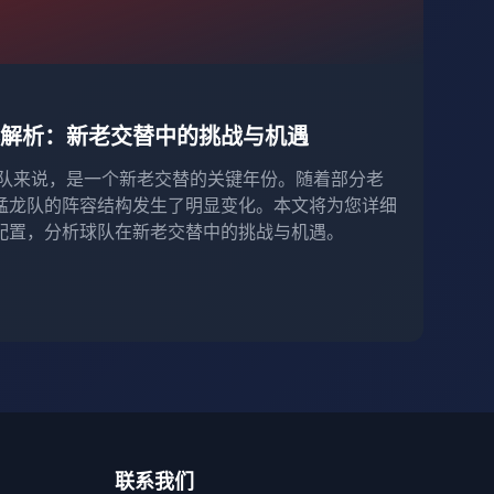
阵容解析：新老交替中的挑战与机遇
龙队来说，是一个新老交替的关键年份。随着部分老
猛龙队的阵容结构发生了明显变化。本文将为您详细
配置，分析球队在新老交替中的挑战与机遇。
联系我们