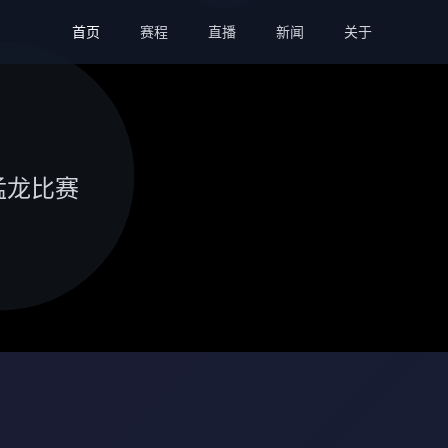
首页
赛程
直播
新闻
关于
s猛龙比赛